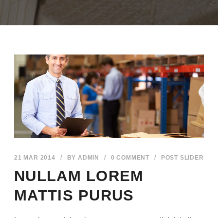
21 MAR 2014
/
BY
ADMIN
/
0 COMMENT
/
POST SLIDER
NULLAM LOREM
MATTIS PURUS