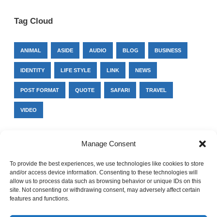
Tag Cloud
ANIMAL
ASIDE
AUDIO
BLOG
BUSINESS
IDENTITY
LIFE STYLE
LINK
NEWS
POST FORMAT
QUOTE
SAFARI
TRAVEL
VIDEO
Manage Consent
Twitter
To provide the best experiences, we use technologies like cookies to store
and/or access device information. Consenting to these technologies will
Invalid or expired token.
allow us to process data such as browsing behavior or unique IDs on this
site. Not consenting or withdrawing consent, may adversely affect certain
features and functions.